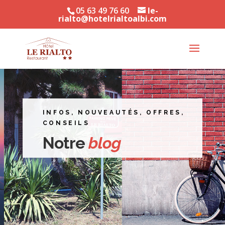
05 63 49 76 60
le-
rialto@hotelrialtoalbi.com
INFOS, NOUVEAUTÉS, OFFRES,
CONSEILS
Notre
blog