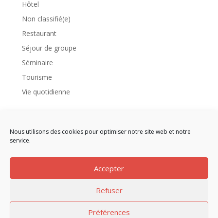
Hôtel
Non classifié(e)
Restaurant
Séjour de groupe
Séminaire
Tourisme
Vie quotidienne
Meta
Connexion
Nous utilisons des cookies pour optimiser notre site web et notre
service.
Flux des publications
Flux des commentaires
Accepter
Site de WordPress-FR
Refuser
Préférences