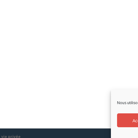
Nous utiliso
Ac
 vie privée