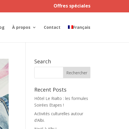
Offres spéciales
og
À propos
Contact
Français
Search
Recent Posts
Hôtel Le Rialto : les formules
Soirées Etapes !
Activités culturelles autour
d’Albi.
Noël à Albi !