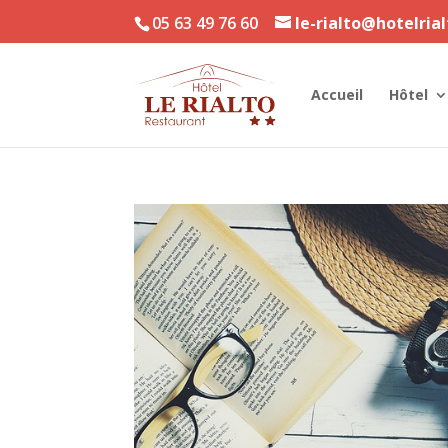
05 63 49 76 60
le-rialto@hotelria
Accueil
Hôtel