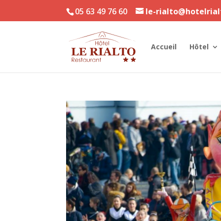
05 63 49 76 60
le-rialto@hotelria
Accueil
Hôtel