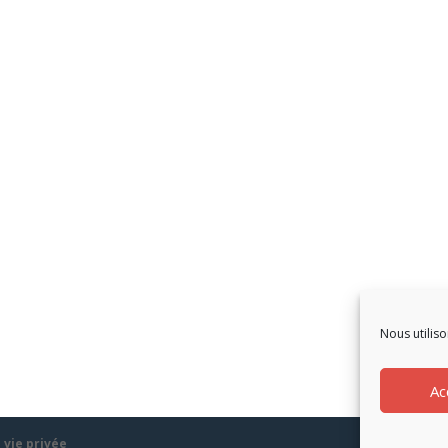
Nous utiliso
Ac
 vie privée