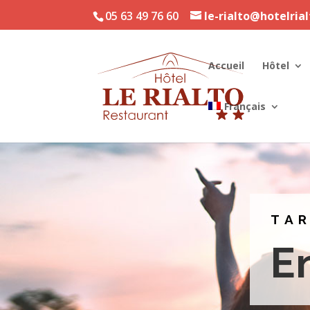
05 63 49 76 60
le-rialto@hotelria
Accueil
Hôtel
Français
TAR
E