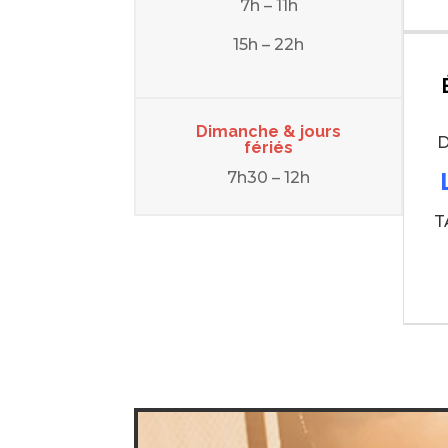
7h – 11h
15h – 22h
Dimanche & jours
D
fériés
7h30 – 12h
T