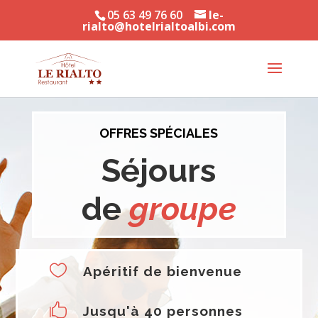
05 63 49 76 60
le-
rialto@hotelrialtoalbi.com
OFFRES SPÉCIALES
Séjours
de
groupe

Apéritif de bienvenue

Jusqu'à 40 personnes