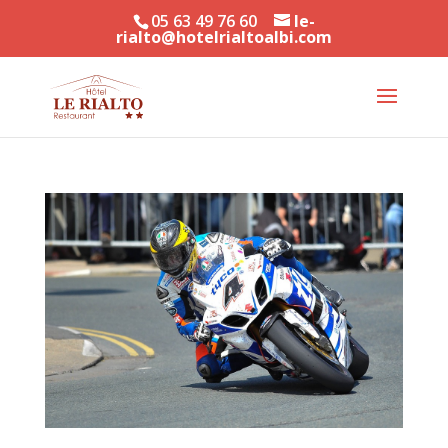
05 63 49 76 60
le-
rialto@hotelrialtoalbi.com