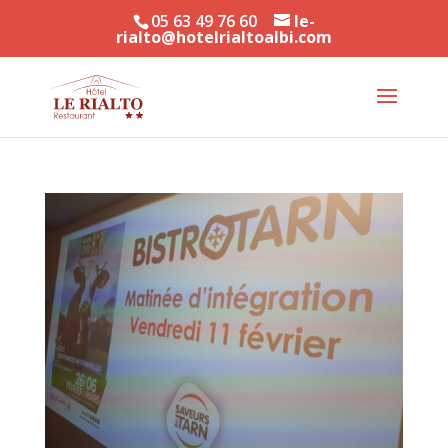
05 63 49 76 60
le-
rialto@hotelrialtoalbi.com