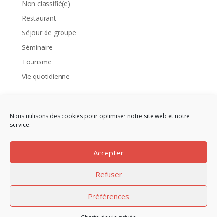
Non classifié(e)
Restaurant
Séjour de groupe
Séminaire
Tourisme
Vie quotidienne
Meta
Connexion
Nous utilisons des cookies pour optimiser notre site web et notre
service.
Flux des publications
Flux des commentaires
Accepter
Site de WordPress-FR
Refuser
Préférences
© Le Rialto 2019 l
Nos mentions Légales
l
Charte de vie
privée