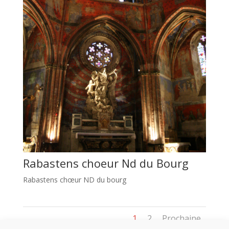
Rabastens choeur Nd du Bourg
Rabastens chœur ND du bourg
1
2
Prochaine