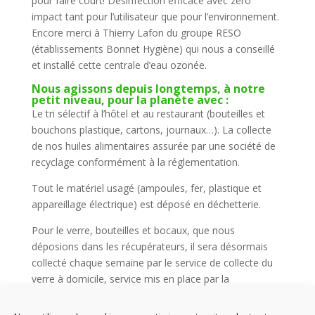
pour faire court! Désinfection efficace avec zéro
impact tant pour l’utilisateur que pour l’environnement.
Encore merci à Thierry Lafon du groupe RESO
(établissements Bonnet Hygiène) qui nous a conseillé
et installé cette centrale d’eau ozonée.
Nous agissons depuis longtemps, à notre
petit niveau, pour la planète avec :
Le tri sélectif à l’hôtel et au restaurant (bouteilles et
bouchons plastique, cartons, journaux…). La collecte
de nos huiles alimentaires assurée par une société de
recyclage conformément à la réglementation.
Tout le matériel usagé (ampoules, fer, plastique et
appareillage électrique) est déposé en déchetterie.
Pour le verre, bouteilles et bocaux, que nous
déposions dans les récupérateurs, il sera désormais
collecté chaque semaine par le service de collecte du
verre à domicile, service mis en place par la
Communauté d’Agglomération de l’Albigeois en
partenariat avec REGAIN pour les collectivités et cafés-