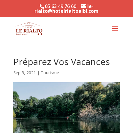
05 63 49 76 60
le-
rialto@hotelrialtoalbi.com
Préparez Vos Vacances
Sep 5, 2021
|
Tourisme