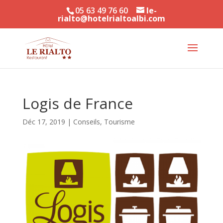
05 63 49 76 60
le-
rialto@hotelrialtoalbi.com
Logis de France
Déc 17, 2019
|
Conseils
,
Tourisme