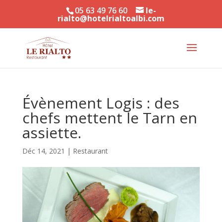
05 63 49 76 60
le-
rialto@hotelrialtoalbi.com
Évènement Logis : des
chefs mettent le Tarn en
assiette.
Déc 14, 2021
|
Restaurant