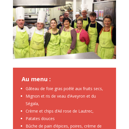
Au menu :
Gâteau de foie gras poêlé aux fruits secs,
Mignon et ris de veau d’Aveyron et du
Ségala,
Crème et chips d’Ail rose de Lautrec,
Patates douces
Bûche de pain d’épices, poires, crème de